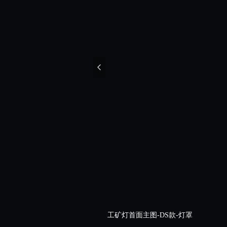
넳
工矿灯首面主图-DS款-灯罩